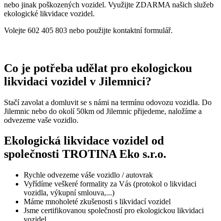
nebo jinak poškozených vozidel. Využijte ZDARMA našich služeb
ekologické likvidace vozidel.
Volejte 602 405 803 nebo použijte kontaktní formulář.
Co je potřeba udělat pro ekologickou
likvidaci vozidel v Jilemnici?
Stačí zavolat a domluvit se s námi na termínu odovozu vozidla. Do
Jilemnic nebo do okolí 50km od Jilemnic přijedeme, naložíme a
odvezeme vaše vozidlo.
Ekologická likvidace vozidel od
společnosti TROTINA Eko s.r.o.
Rychle odvezeme váše vozidlo / autovrak
Vyřídíme veškeré formality za Vás (protokol o likvidaci
vozidla, výkupní smlouva,...)
Máme mnoholeté zkušenosti s likvidací vozidel
Jsme certifikovanou společností pro ekologickou likvidaci
vozidel