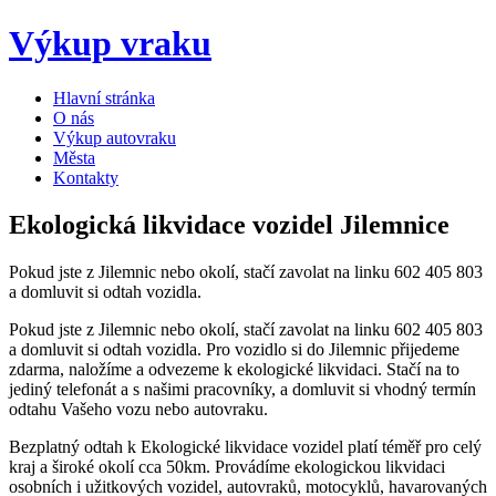
Výkup vraku
Hlavní stránka
O nás
Výkup autovraku
Města
Kontakty
Ekologická likvidace vozidel Jilemnice
Pokud jste z Jilemnic nebo okolí, stačí zavolat na linku 602 405 803
a domluvit si odtah vozidla.
Pokud jste z Jilemnic nebo okolí, stačí zavolat na linku 602 405 803
a domluvit si odtah vozidla. Pro vozidlo si do Jilemnic přijedeme
zdarma, naložíme a odvezeme k ekologické likvidaci. Stačí na to
jediný telefonát a s našimi pracovníky, a domluvit si vhodný termín
odtahu Vašeho vozu nebo autovraku.
Bezplatný odtah k Ekologické likvidace vozidel platí téměř pro celý
kraj a široké okolí cca 50km. Provádíme ekologickou likvidaci
osobních i užitkových vozidel, autovraků, motocyklů, havarovaných