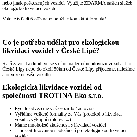
nebo jinak poškozených vozidel. Využijte ZDARMA našich služeb
ekologické likvidace vozidel.
Volejte 602 405 803 nebo použijte kontaktní formulář.
Co je potřeba udělat pro ekologickou
likvidaci vozidel v České Lípě?
Stačí zavolat a domluvit se s námi na termínu odovozu vozidla. Do
České Lípy nebo do okolí 50km od České Lípy přijedeme, naložíme
a odvezeme vaše vozidlo.
Ekologická likvidace vozidel od
společnosti TROTINA Eko s.r.o.
Rychle odvezeme váše vozidlo / autovrak
Vyřídíme veškeré formality za Vás (protokol o likvidaci
vozidla, výkupní smlouva,...)
Máme mnoholeté zkušenosti s likvidací vozidel
Jsme certifikovanou společností pro ekologickou likvidaci
vozidel