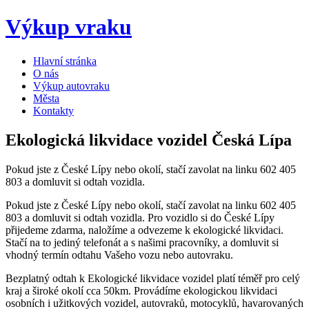
Výkup vraku
Hlavní stránka
O nás
Výkup autovraku
Města
Kontakty
Ekologická likvidace vozidel Česká Lípa
Pokud jste z České Lípy nebo okolí, stačí zavolat na linku 602 405
803 a domluvit si odtah vozidla.
Pokud jste z České Lípy nebo okolí, stačí zavolat na linku 602 405
803 a domluvit si odtah vozidla. Pro vozidlo si do České Lípy
přijedeme zdarma, naložíme a odvezeme k ekologické likvidaci.
Stačí na to jediný telefonát a s našimi pracovníky, a domluvit si
vhodný termín odtahu Vašeho vozu nebo autovraku.
Bezplatný odtah k Ekologické likvidace vozidel platí téměř pro celý
kraj a široké okolí cca 50km. Provádíme ekologickou likvidaci
osobních i užitkových vozidel, autovraků, motocyklů, havarovaných