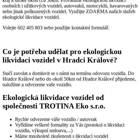
kraj a široké okolí cca 50km. Provádíme ekologickou likvidaci
osobních i užitkových vozidel, autovraků, motocyklů, havarovaných
nebo jinak poškozených vozidel. Využijte ZDARMA našich služeb
ekologické likvidace vozidel.
Volejte 602 405 803 nebo použijte kontaktní formulář.
Co je potřeba udělat pro ekologickou
likvidaci vozidel v Hradci Králové?
Stačí zavolat a domluvit se s námi na termínu odovozu vozidla. Do
Hradce Králové nebo do okolí 50km od Hradce Králové přijedeme,
naložíme a odvezeme vaše vozidlo.
Ekologická likvidace vozidel od
společnosti TROTINA Eko s.r.o.
Rychle odvezeme váše vozidlo / autovrak
Vyřídíme veškeré formality za Vás (protokol o likvidaci
vozidla, výkupní smlouva,...)
Máme mnoholeté zkušenosti s likvidací vozidel